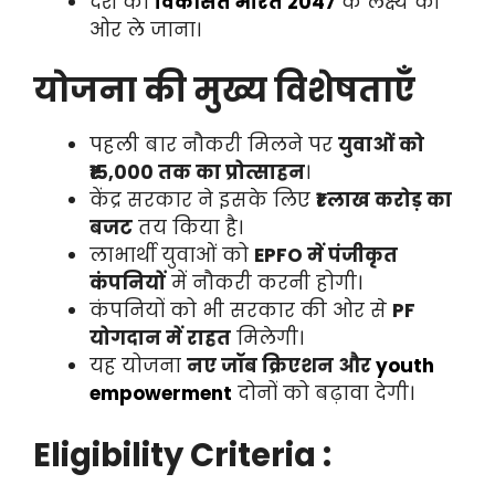
देश को
विकसित भारत 2047
के लक्ष्य की
ओर ले जाना।
योजना की मुख्य विशेषताएँ
पहली बार नौकरी मिलने पर
युवाओं को
₹15,000 तक का प्रोत्साहन
।
केंद्र सरकार ने इसके लिए
₹1 लाख करोड़ का
बजट
तय किया है।
लाभार्थी युवाओं को
EPFO में पंजीकृत
कंपनियों
में नौकरी करनी होगी।
कंपनियों को भी सरकार की ओर से
PF
योगदान में राहत
मिलेगी।
यह योजना
नए जॉब क्रिएशन और
youth
empowerment
दोनों को बढ़ावा देगी।
Eligibility Criteria :